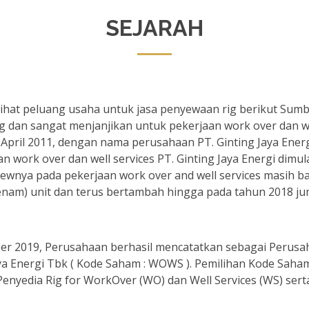
SEJARAH
elihat peluang usaha untuk jasa penyewaan rig berikut Su
dan sangat menjanjikan untuk pekerjaan work over dan we
April 2011, dengan nama perusahaan PT. Ginting Jaya Energ
an work over dan well services PT. Ginting Jaya Energi dimula
ewnya pada pekerjaan work over and well services masih ba
enam) unit dan terus bertambah hingga pada tahun 2018 juml
r 2019, Perusahaan berhasil mencatatkan sebagai Perusaha
ya Energi Tbk ( Kode Saham : WOWS ). Pemilihan Kode Saha
Penyedia Rig for WorkOver (WO) dan Well Services (WS) se