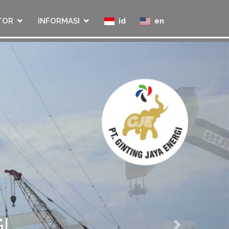
TOR
INFORMASI
id
en
I