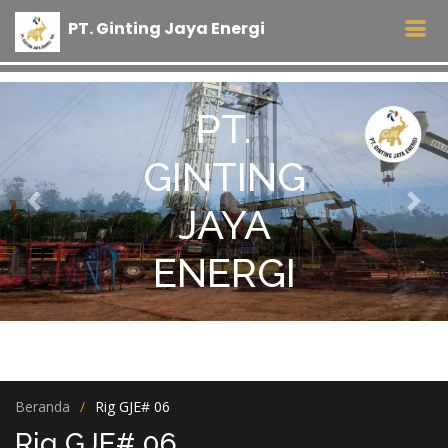
PT
.
Ginting Jaya Energi
PT.
GINTING
Previous
Nex
JAYA
ENERGI
Beranda
Rig GJE# 06
Rig GJE# 06