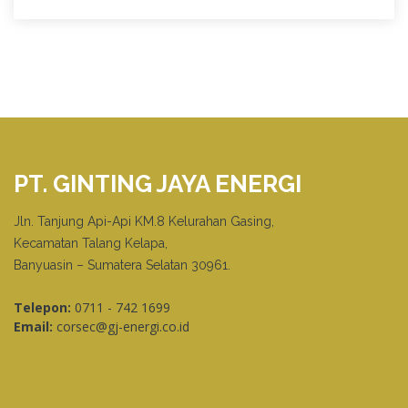
PT. GINTING JAYA ENERGI
Jln. Tanjung Api-Api KM.8 Kelurahan Gasing,
Kecamatan Talang Kelapa,
Banyuasin – Sumatera Selatan 30961.
Telepon:
0711 - 742 1699
Email:
corsec@gj-energi.co.id